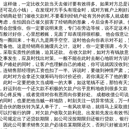
。这样做，一定比收欠款当天去催讨要有效得多。如果对方总是
还可花点小钱）。在发现对方手头有现金时，或对方账户上刚好
经销商处登门催收欠款时,不要看到经销户处有另外的客人就成
考虑，生怕因自己催欠损害了经销商的形象，今后业务不好谈。
而会怠慢你。你一定要说明来意，专门在旁边等候，说不定这本
百般讨好你，心里想赖账，见面了却表现得很积极。 他会假意
跑一圈回来，十有八九是两手空空。这时他会向你表示对不起，
责备他。这是经销商在施缓兵之计。这时，你一定要强调，今天
，采取实质性的措施，迫其还款。 在收欠款时，如对方有钱故
之事发生，应及时找出对策。一般不能在此时去耐心地听对方说
客户难处的同时，让客户也理解自己的难处，你可说就因没收到
，连销售部经理的工资也扣了一半。诉说时，要做到神情严肃，
。此时对方会拿还欠做筹码与你讨价还价。若你满足不了他的要
。此时一定要把收欠当成唯一的大事，如这笔钱不还，那怕有天
，好运到在一个还欠款不积极的欠款户出乎意料地收到很多欠款
得心疼反悔，或者觉得对你有恩而向你要好处。 成都收债公司
的同时，也要把他当贼一样地防，时刻关注一切异常情况，万一
是合伙的散伙转为某人单干了。一有风吹草动，就得马上采取措
可以打银行的牌，对欠款户收取欠款利息。出发前先发出有效书
公司规定出了还贷款期限，如公司没按期限归还银行贷款， 银
。因此公司要求销售欠款户必须在某期限还欠，否则只好被迫对