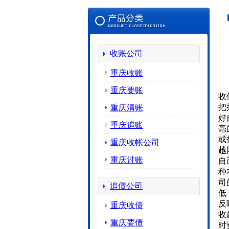
收账公司
重庆收账
重庆要账
收
把
重庆清账
好
重庆追账
毫
或
重庆收帐公司
越
重庆讨账
自
种
司
追债公司
低
反
重庆收债
收
重庆要债
时