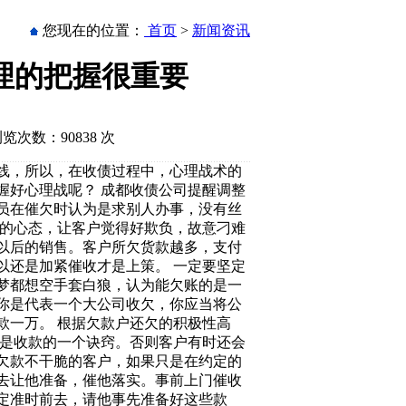
您现在的位置：
首页
>
新闻资讯
理的把握很重要
浏览次数：90838 次
线，所以，在收债过程中，心理战术的
握好心理战呢？ 成都收债公司提醒调整
员在催欠时认为是求别人办事，没有丝
弱的心态，让客户觉得好欺负，故意刁难
以后的销售。客户所欠货款越多，支付
以还是加紧催收才是上策。 一定要坚定
梦都想空手套白狼，认为能欠账的是一
你是代表一个大公司收欠，你应当将公
款一万。 根据欠款户还欠的积极性高
这是收款的一个诀窍。否则客户有时还会
欠款不干脆的客户，如果只是在约定的
去让他准备，催他落实。事前上门催收
定准时前去，请他事先准备好这些款