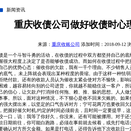
新闻资讯
重庆收债公司做好收债时心
来源：
重庆收账公司
添加时间：2018-09-12 
债是一个斗智斗勇的活动，在收债的过程中双方都坚持自己的底
握很大程度上决定了是否能够收债成功。而如何在收债过程中把
自己的优势心态：催收你的欠款，我有一千个理由。不少销售人
的底气， 未上阵就会表现出某种程度的畏缩。由于这样一种怯
拒绝付款。还有的收款人员认为催收太紧会使对方不愉快，影响
困难，越容易转向别的公司进货，你就越不能稳住这一客户，所
己的信心，让欠款户打消掉任何拖、赖、推、躲的思想。人人做
本事。所以，面对这种情况，不下狠心是收不回来欠账的。如果
的强大摆出来，以坚定的口气告诉对方；宁可花两万也要收回欠
，把握好催欠时机,约定的时间必须前去，且时间一定要提早，
咬一口，说：我等了你好久，你没来。还有可能被挪用。对于还
款日期前往，你可能白跑路，必须在事前就去候着，或先打电话
要确认对方所欠金额。如果是打电话，还得告诉他下次收款日一