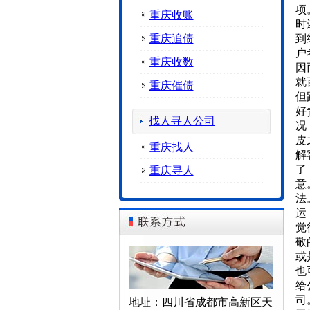
项
重庆收账
时
重庆追债
到
户
重庆收数
因
就
重庆催债
但
好
找人寻人公司
况
皮
重庆找人
解
了
重庆寻人
意
法
运
觉
敬
或
也
给
司
地址：四川省成都市高新区天