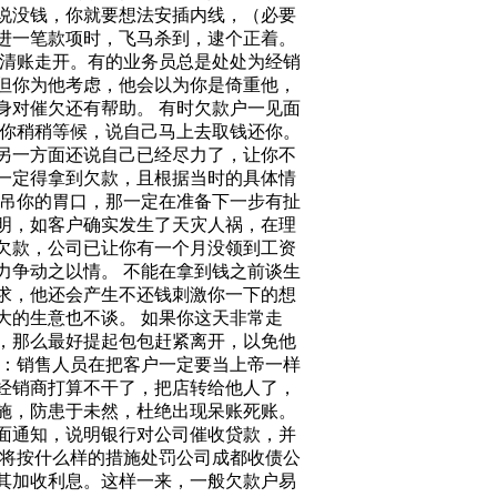
说没钱，你就要想法安插内线，（必要
进一笔款项时，飞马杀到，逮个正着。
都清账走开。有的业务员总是处处为经销
但你为他考虑，他会以为你是倚重他，
身对催欠还有帮助。 有时欠款户一见面
让你稍稍等候，说自己马上去取钱还你。
另一方面还说自己已经尽力了，让你不
一定得拿到欠款，且根据当时的具体情
意吊你的胃口，那一定在准备下一步有扯
明，如客户确实发生了天灾人祸，在理
欠款，公司已让你有一个月没领到工资
力争动之以情。 不能在拿到钱之前谈生
求，他还会产生不还钱刺激你一下的想
大的生意也不谈。 如果你这天非常走
，那么最好提起包包赶紧离开，以免他
说：销售人员在把客户一定要当上帝一样
经销商打算不干了，把店转给他人了，
施，防患于未然，杜绝出现呆账死账。
面通知，说明银行对公司催收贷款，并
行将按什么样的措施处罚公司成都收债公
其加收利息。这样一来，一般欠款户易